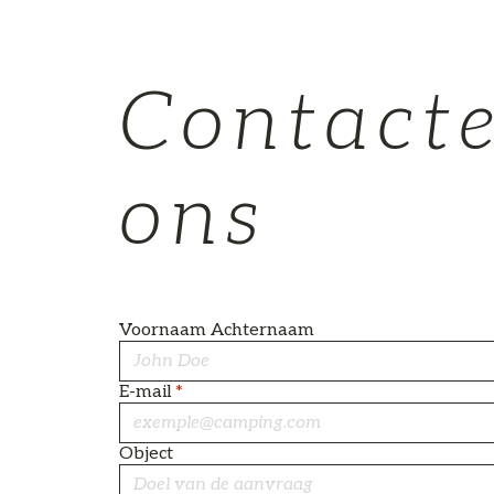
Contact
ons
Voornaam Achternaam
E-mail
*
Object