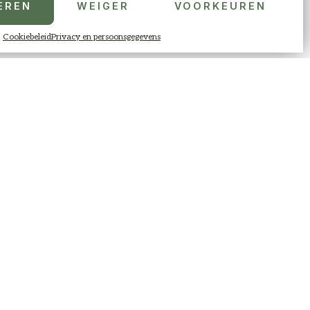
EREN
WEIGER
VOORKEUREN
Cookiebeleid
Privacy en persoonsgegevens
BOEK NU!