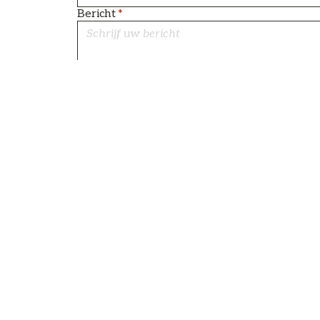
Bericht
*
Ik ga akkoord met het gebruik van mij
vermeld in het
Privacybeleid en het Behe
CAMPING LAC D
04 34 52 94 60
06 72 32 27 07