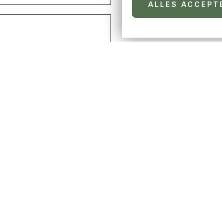
ALLES ACCEPT
n persoonsgegevens zoals
er van persoonsgegevens
*
E VINÇA
NUTTIGE DOCUMENTEN
Tarieven
Plattegrond van de camping