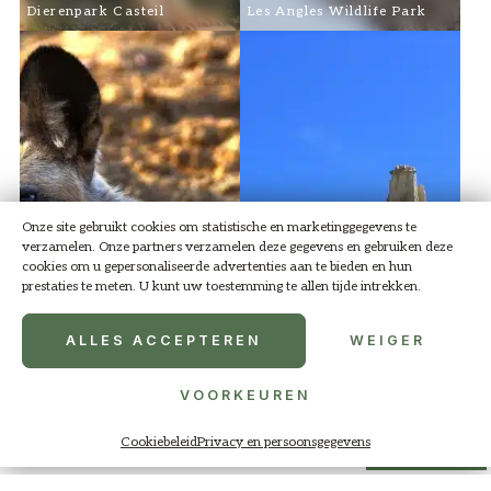
Dierenpark Casteil
Les Angles Wildlife Park
Onze site gebruikt cookies om statistische en marketinggegevens te
verzamelen. Onze partners verzamelen deze gegevens en gebruiken deze
cookies om u gepersonaliseerde advertenties aan te bieden en hun
prestaties te meten. U kunt uw toestemming te allen tijde intrekken.
ALLES ACCEPTEREN
WEIGER
VOORKEUREN
Cookiebeleid
Privacy en persoonsgegevens
Menu
Foto galerij
Contact
Boek
Parken
Wandeling
Sigean Wildlife Park
De organen van Ille-sur-Têt