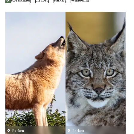
Alle locaties
Erfgoed
Parken
Wandeling
Parken
Parken